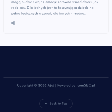
mogą budzić skrajne emocje zarówno wśród dzieci, jak i
rodziców. Dla jednych jest to fascynująca dziedzina
pełna logicznych wyzwań, dla innych – trudna…
Copyright © 2026 Ajaj | Powered by icomSEO.pl
Back to Top