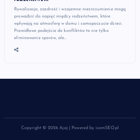
Rywalizacja, zazdrość i wzajemne niezrozumienie mogą
prowadzić do napięć między rodzeństwem, które
wpływają na atmosferę w domu i samopoczucie dzieci.
Prawidłowe podejście do konfliktów to nie tylko
eliminowanie sporów, ale…
Copyright © 2026 Ajaj | Powered by icomSEO.pl