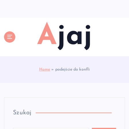
S
k
i
p
Ajaj
t
o
c
o
n
t
e
Home
»
podejście do konfli
n
t
Szukaj