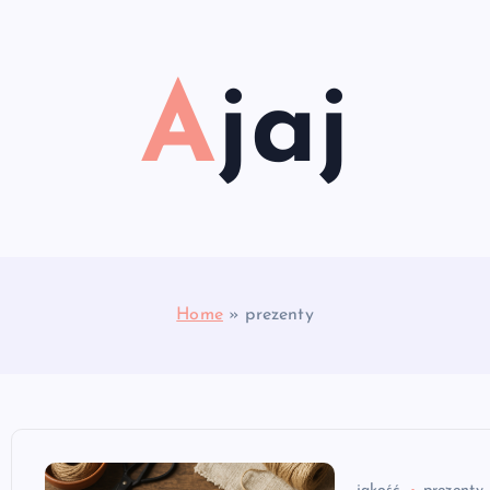
Ajaj
Home
»
prezenty