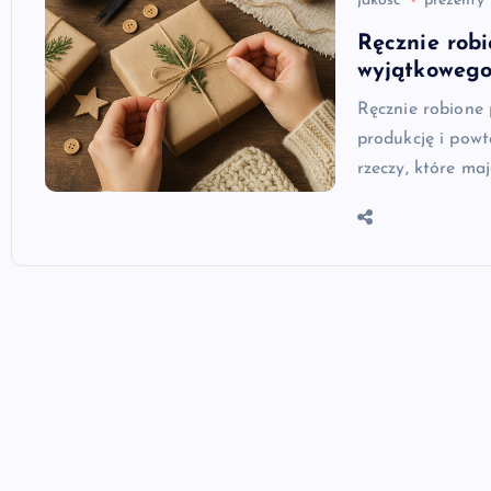
jakość
prezenty
Ręcznie rob
wyjątkoweg
Ręcznie robione
produkcję i powt
rzeczy, które ma