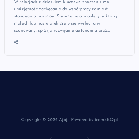
W relacjach z dzieckiem kluczowe znaczenie ma
umiejętność zachęcania do współpracy zamiast
stosowania nakazów. Stworzenie atmosfery, w której
maluch lub nastolatek czuje się wysłuchany i
szanowany, sprzyja rozwijaniu autonomia oraz…
Copyright © 2026 Ajaj | Powered by icomSEO.pl