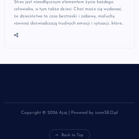
Stres jest nieodłącznym elementem życia każdego
człowieka, w tym także dzieci. Choć może się wydawać,
że dzieciństwo to czas beztroski i zabawy, maluchy
również doświadczają trudnych emocji i sytuacji, które…
Copyright © 2026 Ajaj | Powered by icomSEO.pl
Back to Top