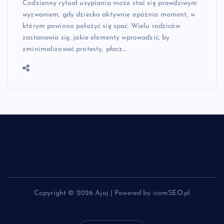
Codzienny rytuał usypiania może stać się prawdziwym
wyzwaniem, gdy dziecko aktywnie opóźnia moment, w
którym powinno położyć się spać. Wielu rodziców
zastanawia się, jakie elementy wprowadzić, by
zminimalizować protesty, płacz…
Copyright © 2026 Ajaj | Powered by icomSEO.pl