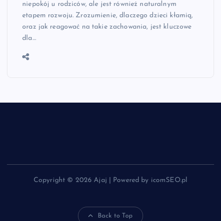
niepokój u rodziców, ale jest również naturalnym
etapem rozwoju. Zrozumienie, dlaczego dzieci kłamią,
oraz jak reagować na takie zachowania, jest kluczowe
dla…
Copyright © 2026 Ajaj | Powered by icomSEO.pl
Back to Top