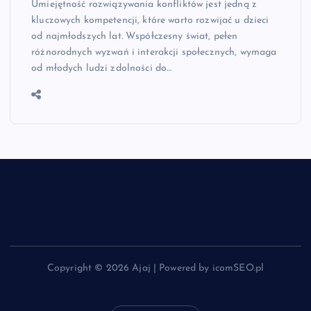
Umiejętność rozwiązywania konfliktów jest jedną z
kluczowych kompetencji, które warto rozwijać u dzieci
od najmłodszych lat. Współczesny świat, pełen
różnorodnych wyzwań i interakcji społecznych, wymaga
od młodych ludzi zdolności do…
Copyright © 2026 Ajaj | Powered by icomSEO.pl