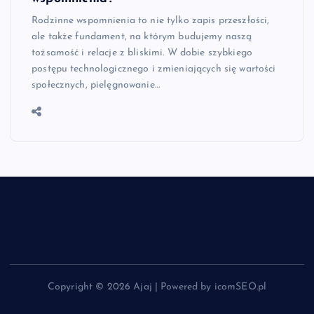
Rodzinne wspomnienia to nie tylko zapis przeszłości,
ale także fundament, na którym budujemy naszą
tożsamość i relacje z bliskimi. W dobie szybkiego
postępu technologicznego i zmieniających się wartości
społecznych, pielęgnowanie…
Copyright © 2026 Ajaj | Powered by icomSEO.pl