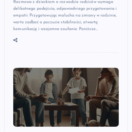
Rozmowa z dzieckiem o rozwodzie rodziców wymaga
delikatnego podejścia, odpowiedniego przygotowania i
empatii. Przygotowując malucha na zmiany w rodzinie,
warto zadbać o poczucie stabilności, otwartą
komunikację i wzajemne zaufanie. Poniższe…