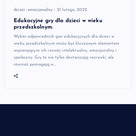
dzieci
emocjonalny
21 lutego, 2022
Edukacyjne gry dla dzieci w wieku
przedszkolnym.
Wybór odpowiednich gier edukacyjnych dla dzieci w
wieku przedszkolnym może być kluczowym elementem
wspierającym ich rozwój intelektualny, emocjonalny i
społeczny. Gry te nie tylko dostarczają rozrywki, ale
również pomagają w…