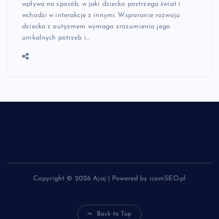
wpływa na sposób, w jaki dziecko postrzega świat i
wchodzi w interakcje z innymi. Wspieranie rozwoju
dziecka z autyzmem wymaga zrozumienia jego
unikalnych potrzeb i…
Copyright © 2026 Ajaj | Powered by icomSEO.pl
Back to Top