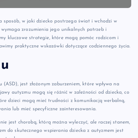
sposób, w jaki dziecko postrzega świat i wchodzi w
m wymaga zrozumienia jego unikalnych potrzeb i
y kluczowe strategie, które mogą pomóc rodzicom i
tawimy praktyczne wskazówki dotyczące codziennego życia.
mu
u (ASD), jest złożonym zaburzeniem, które wpływa na
jawy autyzmu mogą się różnić w zależności od dziecka, co
óre dzieci mogą mieć trudności z komunikacją werbalną,
nia lub mieć specyficzne zainteresowania.
nie jest chorobą, którą można wyleczyć, ale raczej stanem,
em do skutecznego wspierania dziecka z autyzmem jest