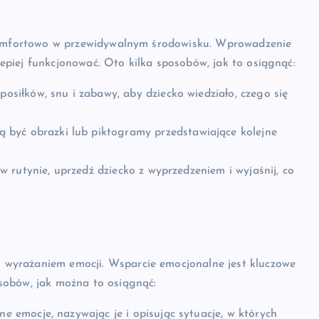
j komfortowo w przewidywalnym środowisku. Wprowadzenie
epiej funkcjonować. Oto kilka sposobów, jak to osiągnąć:
osiłków, snu i zabawy, aby dziecko wiedziało, czego się
być obrazki lub piktogramy przedstawiające kolejne
w rutynie, uprzedź dziecko z wyprzedzeniem i wyjaśnij, co
 wyrażaniem emocji. Wsparcie emocjonalne jest kluczowe
osobów, jak można to osiągnąć:
 emocje, nazywając je i opisując sytuacje, w których