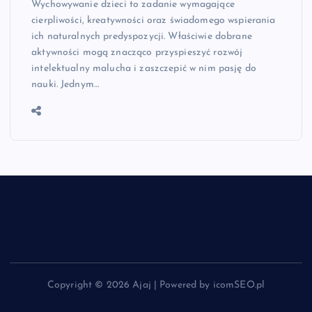
Wychowywanie dzieci to zadanie wymagające
cierpliwości, kreatywności oraz świadomego wspierania
ich naturalnych predyspozycji. Właściwie dobrane
aktywności mogą znacząco przyspieszyć rozwój
intelektualny malucha i zaszczepić w nim pasję do
nauki. Jednym…
Copyright © 2026 Ajaj | Powered by icomSEO.pl