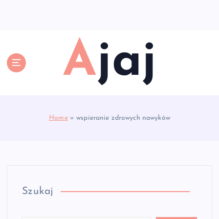
S
k
i
p
Ajaj
t
o
c
o
n
t
e
Home
»
wspieranie zdrowych nawyków
n
t
Szukaj