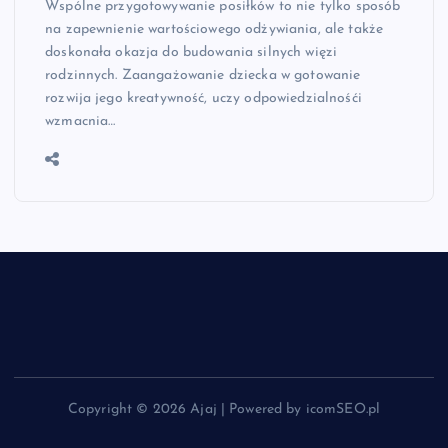
Wspólne przygotowywanie posiłków to nie tylko sposób
na zapewnienie wartościowego odżywiania, ale także
doskonała okazja do budowania silnych więzi
rodzinnych. Zaangażowanie dziecka w gotowanie
rozwija jego kreatywność, uczy odpowiedzialnośći
wzmacnia…
Copyright © 2026 Ajaj | Powered by icomSEO.pl