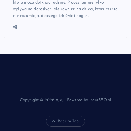
które może dotknąć rodzinę. Proces ten nie tylko
wpływa na dorosłych, ale również na dzieci, które często
nie rozumieją, dlaczego ich świat nagle…
Copyright © 2026 Ajaj | Powered by icomSEO.pl
Back to Top