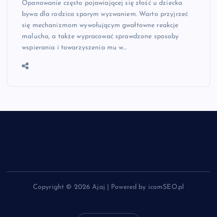
Opanowanie często pojawiającej się złość u dziecka
bywa dla rodzica sporym wyzwaniem. Warto przyjrzeć
się mechanizmom wywołującym gwałtowne reakcje
malucha, a także wypracować sprawdzone sposoby
wspierania i towarzyszenia mu w…
Copyright © 2026 Ajaj | Powered by icomSEO.pl