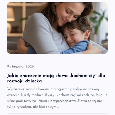
9 sierpnia, 2026
Jakie znaczenie mają słowa „kocham cię” dla
rozwoju dziecka
Wyrażanie uczuć słowami ma ogromny wpływ na rozwój
dziecka. Kiedy maluch słyszy „kocham cię” od rodzica, buduje
silne podstawy zaufania i bezpieczeństwa. Słowa te są nie
tylko rytuałem, ale kluczowym…