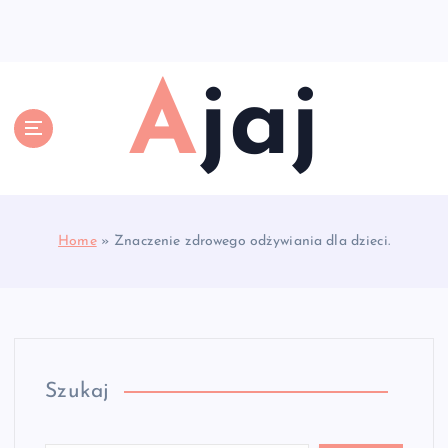
S
k
i
p
Ajaj
t
o
c
o
n
t
e
Home
»
Znaczenie zdrowego odżywiania dla dzieci.
n
t
Szukaj