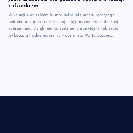
z dzieckiem
W relacji z dzieckiem humor pełni rolę mostu łączącego
pokolenia, a jednocześnie staje się narzędziem skutecznej
komunikacji. Dzięki niemu codzienne obowiązki nabierają
lekkości, a trudne momenty – dystansu. Warto docenić,…