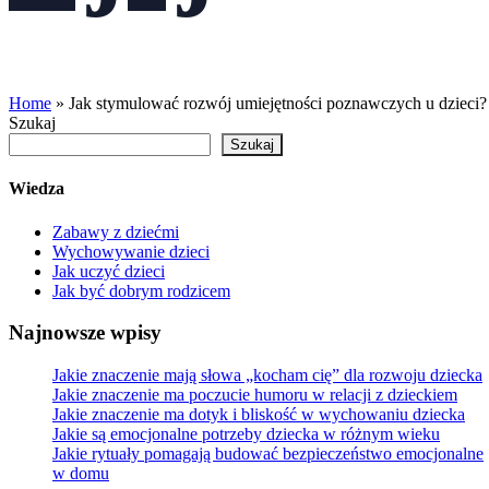
Home
»
Jak stymulować rozwój umiejętności poznawczych u dzieci?
Szukaj
Szukaj
Wiedza
Zabawy z dziećmi
Wychowywanie dzieci
Jak uczyć dzieci
Jak być dobrym rodzicem
Najnowsze wpisy
Jakie znaczenie mają słowa „kocham cię” dla rozwoju dziecka
Jakie znaczenie ma poczucie humoru w relacji z dzieckiem
Jakie znaczenie ma dotyk i bliskość w wychowaniu dziecka
Jakie są emocjonalne potrzeby dziecka w różnym wieku
Jakie rytuały pomagają budować bezpieczeństwo emocjonalne
w domu