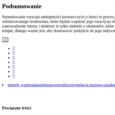
Podsumowanie
Stymulowanie rozwoju umiejętności poznawczych u dzieci to proces,
zróżnicowanego środowiska, które będzie wspierać jego rozwój na r
wprowadzenie rutyny i struktury to tylko niektóre z elementów, któ
tempie, dlatego ważne jest, aby dostosować podejście do jego indywi
metody wspierania
opiekunowie
rodzice
stymulacja poznawcza
zab
Powiązane treści