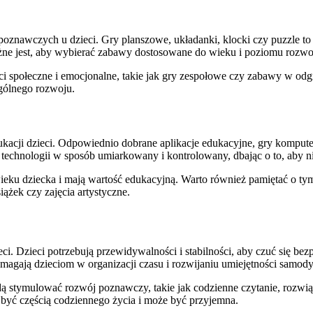
oznawczych u dzieci. Gry planszowe, układanki, klocki czy puzzle to 
ne jest, aby wybierać zabawy dostosowane do wieku i poziomu rozwoju
ci społeczne i emocjonalne, takie jak gry zespołowe czy zabawy w od
ogólnego rozwoju.
dukacji dzieci. Odpowiednio dobrane aplikacje edukacyjne, gry komp
technologii w sposób umiarkowany i kontrolowany, dbając o to, aby n
 wieku dziecka i mają wartość edukacyjną. Warto również pamiętać o 
ążek czy zajęcia artystyczne.
ci. Dzieci potrzebują przewidywalności i stabilności, aby czuć się be
omagają dzieciom w organizacji czasu i rozwijaniu umiejętności samody
ą stymulować rozwój poznawczy, takie jak codzienne czytanie, rozwią
 być częścią codziennego życia i może być przyjemna.