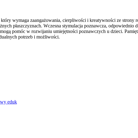
 który wymaga zaangażowania, cierpliwości i kreatywności ze strony 
óżnych płaszczyznach. Wczesna stymulacja poznawcza, odpowiednio do
re mogą pomóc w rozwijaniu umiejętności poznawczych u dzieci. Pamięt
dualnych potrzeb i możliwości.
awy eduk