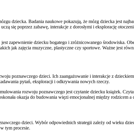
u dziecka. Badania naukowe pokazują, że mózg dziecka jest najbardzi
czą się poprzez zabawę, interakcje z dorosłymi i eksplorację otoczen
 jest zapewnienie dziecku bogatego i zróżnicowanego środowiska. Ob
akich jak zajęcia muzyczne, plastyczne czy sportowe. Ważne jest rów
oju poznawczego dzieci. Ich zaangażowanie i interakcje z dzieckiem
zadawania pytań, eksploracji i odkrywania nowych rzeczy.
tymulowania rozwoju poznawczego jest czytanie dziecku książek. Czy
doskonała okazja do budowania więzi emocjonalnej między rodzicem a 
nawczego dzieci. Wybór odpowiednich strategii zależy od wieku dziec
w tym procesie.