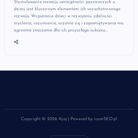
Stymulowanie rozwoju umiejętności poznawczych u
dzieci jest kluczowym elementem ich wszechstronnego
rozwoju. Wspieranie dzieci w rozwijaniu zdolności
myślenia, rozumienia, uczenia się i zapamiętywania ma
ogromne znaczenie dla ich przyszłego sukcesu…
Copyright © 2026 Ajaj | Powered by icomSEO.pl