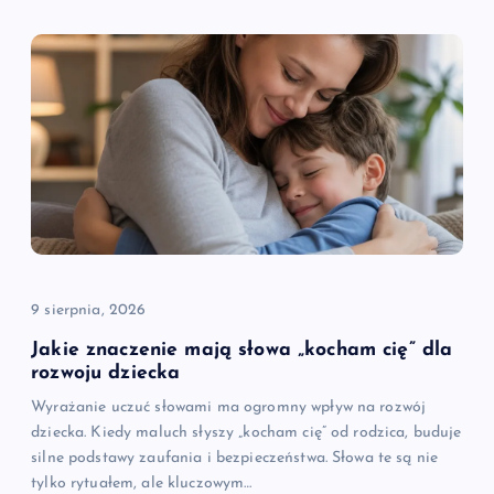
9 sierpnia, 2026
Jakie znaczenie mają słowa „kocham cię” dla
rozwoju dziecka
Wyrażanie uczuć słowami ma ogromny wpływ na rozwój
dziecka. Kiedy maluch słyszy „kocham cię” od rodzica, buduje
silne podstawy zaufania i bezpieczeństwa. Słowa te są nie
tylko rytuałem, ale kluczowym…