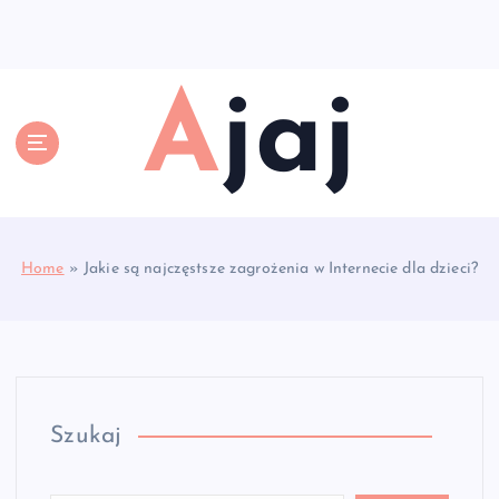
S
k
i
p
Ajaj
t
o
c
o
n
t
e
Home
»
Jakie są najczęstsze zagrożenia w Internecie dla dzieci?
n
t
Szukaj