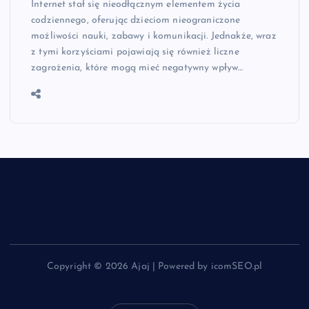
Internet stał się nieodłącznym elementem życia
codziennego, oferując dzieciom nieograniczone
możliwości nauki, zabawy i komunikacji. Jednakże, wraz
z tymi korzyściami pojawiają się również liczne
zagrożenia, które mogą mieć negatywny wpływ…
Copyright © 2026 Ajaj | Powered by icomSEO.pl