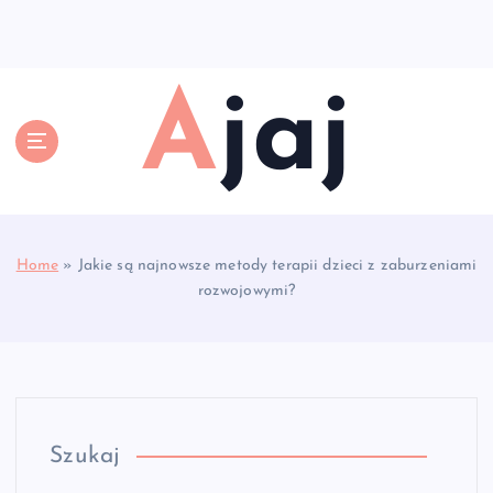
S
k
i
p
Ajaj
t
o
c
o
n
t
e
Home
»
Jakie są najnowsze metody terapii dzieci z zaburzeniami
n
rozwojowymi?
t
Szukaj