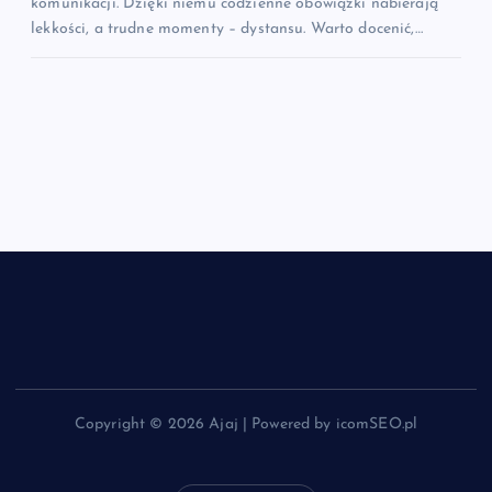
komunikacji. Dzięki niemu codzienne obowiązki nabierają
lekkości, a trudne momenty – dystansu. Warto docenić,…
Copyright © 2026 Ajaj | Powered by icomSEO.pl