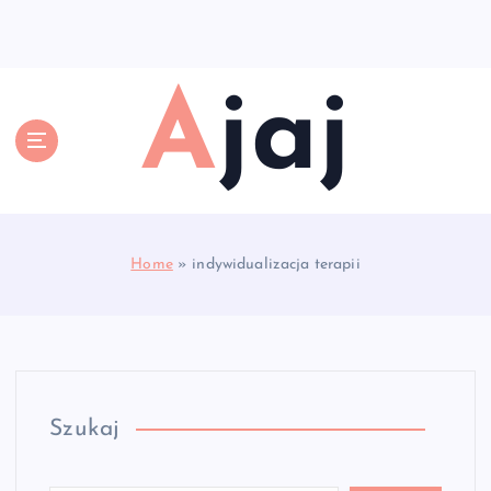
S
k
i
p
Ajaj
t
o
c
o
n
t
e
Home
»
indywidualizacja terapii
n
t
Szukaj