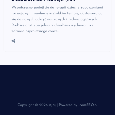
Współczesne podejście do terapii dzieci z zaburzeniami
rozwojowymi ewoluuje w szybkim tempie, dostosowując
się do nowych odkryć naukowych i technologicznych.
Rodzice oraz specjaliści z dziedziny wychowania i
zdrowia psychicznego coraz…
Copyright © 2026 Ajaj | Powered by icomSEO.pl