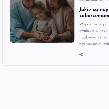
indywidualizacja te
Jakie są naj
zaburzeniam
Współczesne pode
ewoluuje w szyb
naukowych i tech
wychowania i zd