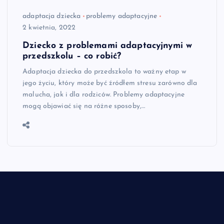
adaptacja dziecka
problemy adaptacyjne
2 kwietnia, 2022
Dziecko z problemami adaptacyjnymi w
przedszkolu – co robić?
Adaptacja dziecka do przedszkola to ważny etap w
jego życiu, który może być źródłem stresu zarówno dla
malucha, jak i dla rodziców. Problemy adaptacyjne
mogą objawiać się na różne sposoby,…