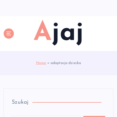
S
k
i
p
Ajaj
t
o
c
o
n
t
e
Home
»
adaptacja dziecka
n
t
Szukaj