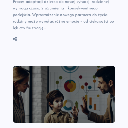
Proces adaptacji dziecka do nowej sytuacji rodzinnej
wymaga czasu, zrozumienia i konsekwentnego
podejścia. Wprowadzenie nowego partnera do życia
rodziny może wywołać różne emocje – od ciekawości po
lęk czy frustrację.…