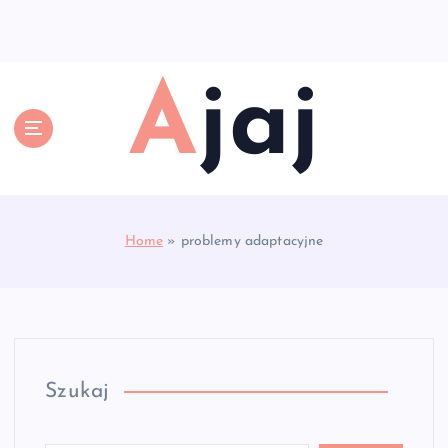
S
k
i
p
Ajaj
t
o
c
o
n
t
e
Home
»
problemy adaptacyjne
n
t
Szukaj