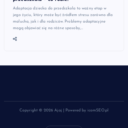
Adaptacja dziecka do przedszkola to ważny etap w
jego życiu, który może być źródłem stresu zarówno dla
malucha, jak i dla rodziców. Problemy adaptacyjne
mogą objawiać się na różne sposoby,…
Copyright © 2026 Ajaj | Powered by icomSEO.pl