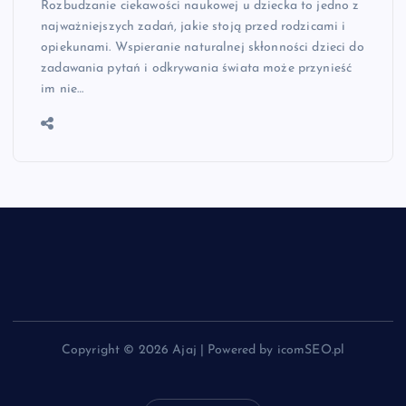
Rozbudzanie ciekawości naukowej u dziecka to jedno z
najważniejszych zadań, jakie stoją przed rodzicami i
opiekunami. Wspieranie naturalnej skłonności dzieci do
zadawania pytań i odkrywania świata może przynieść
im nie…
Copyright © 2026 Ajaj | Powered by icomSEO.pl