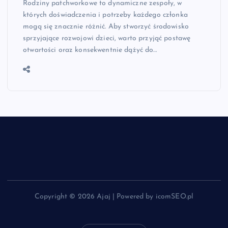
Rodziny patchworkowe to dynamiczne zespoły, w
których doświadczenia i potrzeby każdego członka
mogą się znacznie różnić. Aby stworzyć środowisko
sprzyjające rozwojowi dzieci, warto przyjąć postawę
otwartości oraz konsekwentnie dążyć do…
Copyright © 2026 Ajaj | Powered by icomSEO.pl