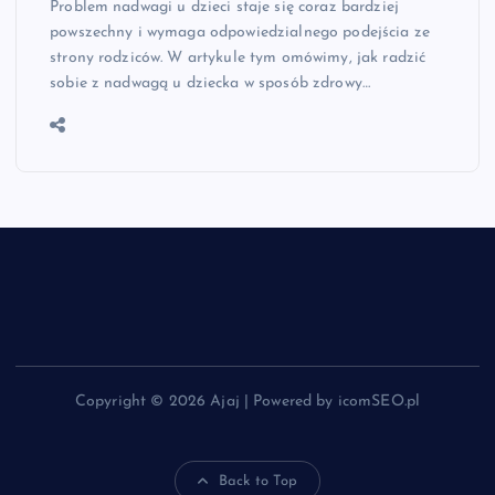
Problem nadwagi u dzieci staje się coraz bardziej
powszechny i wymaga odpowiedzialnego podejścia ze
strony rodziców. W artykule tym omówimy, jak radzić
sobie z nadwagą u dziecka w sposób zdrowy…
Copyright © 2026 Ajaj | Powered by icomSEO.pl
Back to Top