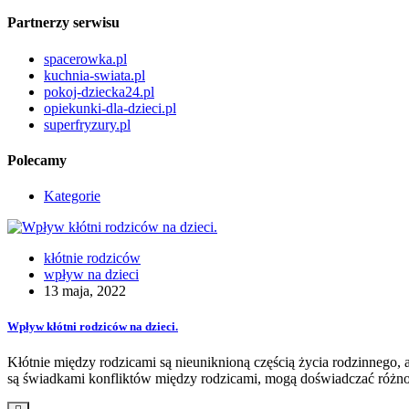
Partnerzy serwisu
spacerowka.pl
kuchnia-swiata.pl
pokoj-dziecka24.pl
opiekunki-dla-dzieci.pl
superfryzury.pl
Polecamy
Kategorie
kłótnie rodziców
wpływ na dzieci
13 maja, 2022
Wpływ kłótni rodziców na dzieci.
Kłótnie między rodzicami są nieuniknioną częścią życia rodzinnego, a
są świadkami konfliktów między rodzicami, mogą doświadczać różn