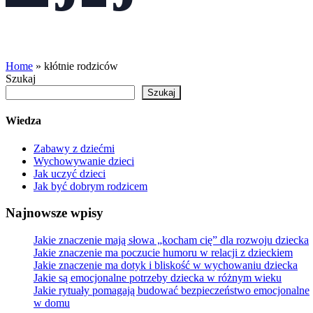
Home
»
kłótnie rodziców
Szukaj
Szukaj
Wiedza
Zabawy z dziećmi
Wychowywanie dzieci
Jak uczyć dzieci
Jak być dobrym rodzicem
Najnowsze wpisy
Jakie znaczenie mają słowa „kocham cię” dla rozwoju dziecka
Jakie znaczenie ma poczucie humoru w relacji z dzieckiem
Jakie znaczenie ma dotyk i bliskość w wychowaniu dziecka
Jakie są emocjonalne potrzeby dziecka w różnym wieku
Jakie rytuały pomagają budować bezpieczeństwo emocjonalne
w domu