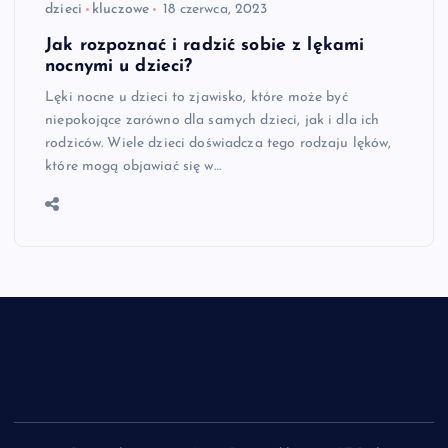
dzieci
kluczowe
18 czerwca, 2023
Jak rozpoznać i radzić sobie z lękami
nocnymi u dzieci?
Lęki nocne u dzieci to zjawisko, które może być
niepokojące zarówno dla samych dzieci, jak i dla ich
rodziców. Wiele dzieci doświadcza tego rodzaju lęków,
które mogą objawiać się w…