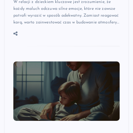
W relacji z dzieckiem kluczowe jest zrozumienie, że
każdy maluch odczuwa silne emocje, które nie zawsze
potrafi wyrazić w sposób adekwatny. Zamiast reagować
karą, warto zainwestować czas w budowanie atmosfery…