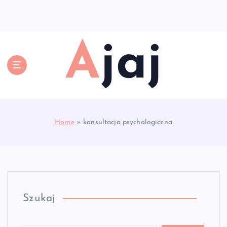
S
k
i
p
Ajaj
t
o
c
o
n
t
e
Home
»
konsultacja psychologiczna
n
t
Szukaj