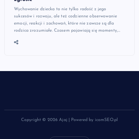
Wychowanie dziecka to nie tylko radość z jego
sukcesów i rozwoju, ale też codzienne obserwowanie
emocji, reakcji i zachowań, które nie zawsze są dla
rodzica zrozumiałe. Czasem pojawiają się momenty,…
Copyright © 2026 Ajaj | Powered by icomSEO.pl