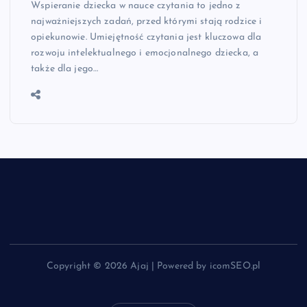
Wspieranie dziecka w nauce czytania to jedno z
najważniejszych zadań, przed którymi stają rodzice i
opiekunowie. Umiejętność czytania jest kluczowa dla
rozwoju intelektualnego i emocjonalnego dziecka, a
także dla jego…
Copyright © 2026 Ajaj | Powered by icomSEO.pl