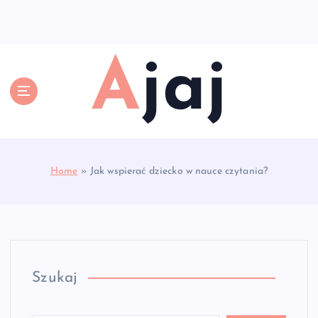
S
k
i
p
Ajaj
t
o
c
o
n
t
e
Home
»
Jak wspierać dziecko w nauce czytania?
n
t
Szukaj