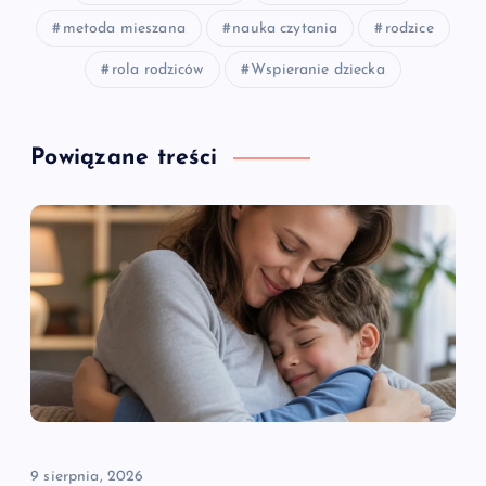
metoda mieszana
nauka czytania
rodzice
rola rodziców
Wspieranie dziecka
Powiązane treści
9 sierpnia, 2026