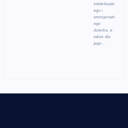
intelektualn
ego i
emocjonaln
ego
dziecka, a
także dla
jego…