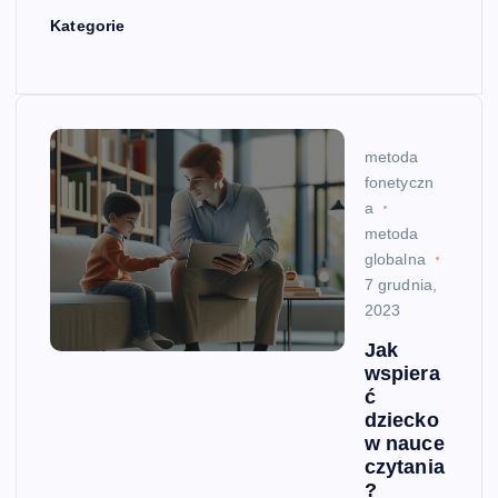
Kategorie
metoda
fonetyczn
a
metoda
globalna
7 grudnia,
2023
Jak
wspiera
ć
dziecko
w nauce
czytania
?