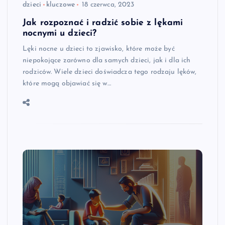
dzieci
kluczowe
18 czerwca, 2023
Jak rozpoznać i radzić sobie z lękami
nocnymi u dzieci?
Lęki nocne u dzieci to zjawisko, które może być
niepokojące zarówno dla samych dzieci, jak i dla ich
rodziców. Wiele dzieci doświadcza tego rodzaju lęków,
które mogą objawiać się w…