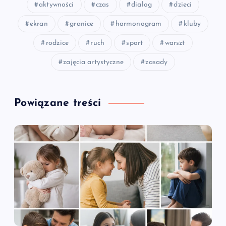
aktywności
czas
dialog
dzieci
ekran
granice
harmonogram
kluby
rodzice
ruch
sport
warszt
zajęcia artystyczne
zasady
Powiązane treści