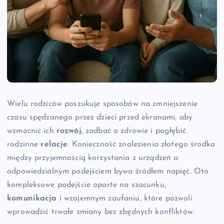
Wielu rodziców poszukuje sposobów na zmniejszenie
czasu spędzanego przez dzieci przed ekranami, aby
wzmocnić ich
rozwój
, zadbać o zdrowie i pogłębić
rodzinne
relacje
. Konieczność znalezienia złotego środka
między przyjemnością korzystania z urządzeń a
odpowiedzialnym podejściem bywa źródłem napięć. Oto
kompleksowe podejście oparte na szacunku,
komunikacja
i wzajemnym zaufaniu, które pozwoli
wprowadzić trwałe zmiany bez zbędnych konfliktów.