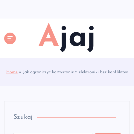
S
k
i
p
Ajaj
t
o
c
o
n
t
e
Home
»
Jak ograniczyć korzystanie z elektroniki bez konfliktów
n
t
Szukaj